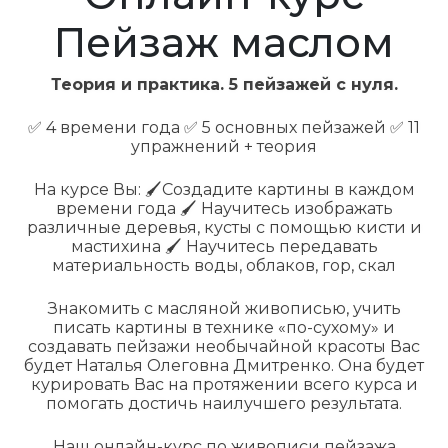
Пейзаж маслом
Теория и практика.
5 пейзажей с нуля.
✅ 4 времени года
✅ 5 основных пейзажей
✅ 11
упражнений + теория
На курсе Вы:
🖌️Создадите картины в каждом
времени года
🖌️ Научитесь изображать
различные деревья, кусты с помощью кисти и
мастихина
🖌️ Научитесь передавать
материальность воды, облаков, гор, скал
Знакомить с масляной живописью, учить
писать картины в технике «по-сухому» и
создавать пейзажи необычайной красоты Вас
будет Наталья Олеговна Дмитренко. Она будет
курировать Вас на протяжении всего курса и
помогать достичь наилучшего результата.
Наш онлайн-курс по живописи пейзажа