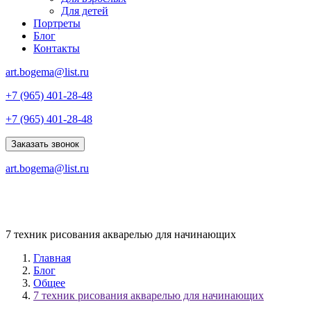
Для детей
Портреты
Блог
Контакты
art.bogema@list.ru
+7 (965) 401-28-48
+7 (965) 401-28-48
Заказать звонок
art.bogema@list.ru
7 техник рисования акварелью для начинающих
Главная
Блог
Общее
7 техник рисования акварелью для начинающих