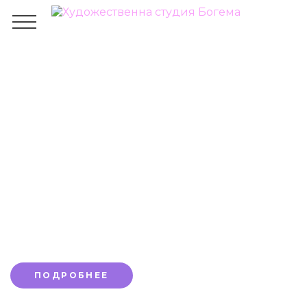
Как нарисовать белку
карандашом
ГЛАВНАЯ
БЛОГ
ОБЩЕЕ
КАК НАРИСОВАТЬ БЕЛКУ КАРАНДАШОМ
Приглашаем на наши онлайн-курсы.
Первое занятие бесплатно до конца
месяца со скидкой 10%
ПОДРОБНЕЕ