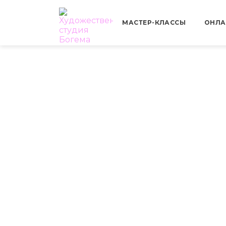
МАСТЕР-КЛАССЫ
ОНЛА
Как нари
карандаш
ГЛАВНАЯ
БЛОГ
ОБЩЕЕ
Приглашаем на н
Первое занятие б