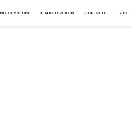
ЙН-ОБУЧЕНИЕ
В МАСТЕРСКОЙ
ПОРТРЕТЫ
БЛОГ
совать пирамиду
ом
КАК НАРИСОВАТЬ ПИРАМИДУ КАРАНДАШОМ
аши онлайн-курсы.
есплатно до конца месяца со