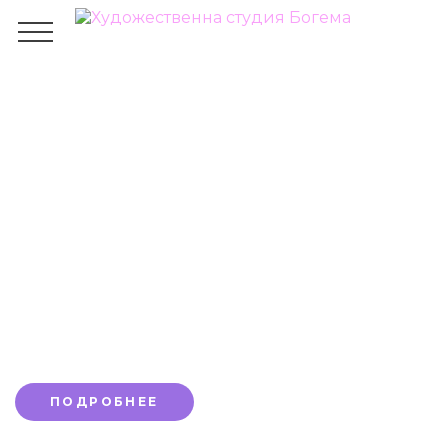
Как рисовать глаза
карандашом
ГЛАВНАЯ
БЛОГ
ОБЩЕЕ
КАК РИСОВАТЬ ГЛАЗА КАРАНДАШОМ
Приглашаем на наши онлайн-курсы.
Первое занятие бесплатно до конца
месяца со скидкой 10%
ПОДРОБНЕЕ