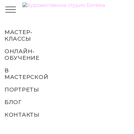
МАСТЕР-
Академический
КЛАССЫ
рисунок
ОНЛАЙН-
головы
ОБУЧЕНИЕ
В
МАСТЕРСКОЙ
ГЛАВНАЯ
БЛОГ
КУРСЫ АКАДЕМИЧЕСКОГО
РИСУНКА
ПОРТРЕТЫ
АКАДЕМИЧЕСКИЙ
РИСУНОК ГОЛОВЫ
БЛОГ
КОНТАКТЫ
Приглашаем на наши
онлайн-курсы.
Первое
занятие бесплатно до