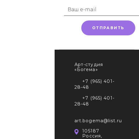
ОТПРАВИТЬ
Арт-студия
«Богема»
+7 (965) 401-
28-48
+7 (965) 401-
28-48
art.bogema@list.ru
105187
Россия,