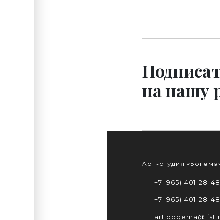
Подписат
на нашу 
Арт-студия «Богема
+7 (965) 401-28-48
+7 (965) 401-28-48
art.bogema@list.