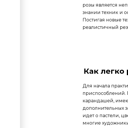
розы является не
знании техник и 
Постигая новые те
реалистичный резу
Как легко
Для начала практ
приспособлений. П
карандашей, имею
дополнительных э
идет о пастели, ц
многие художники