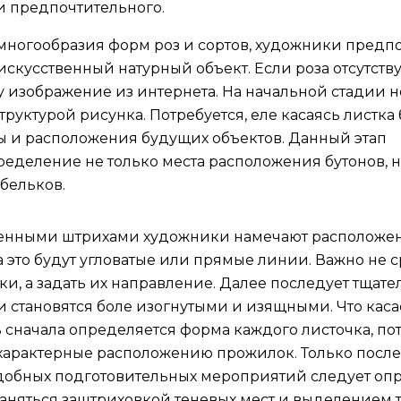
и предпочтительного.
многообразия форм роз и сортов, художники предп
скусственный натурный объект. Если роза отсутству
у изображение из интернета. На начальной стадии 
труктурой рисунка. Потребуется, еле касаясь листка 
 и расположения будущих объектов. Данный этап
еделение не только места расположения бутонов, н
ебельков.
ренными штрихами художники намечают расположе
а это будут угловатые или прямые линии. Важно не с
ки, а задать их направление. Далее последует тщате
 становятся боле изогнутыми и изящными. Что каса
сь сначала определяется форма каждого листочка, по
 характерные расположению прожилок. Только после
обных подготовительных мероприятий следует оп
заняться заштриховкой теневых мест и выделением те