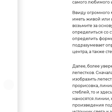
самого любимого 
Ввиду огромного 
иметь живой или и
возьмите за основ
определиться со с
определить формы
подразумевает опр
центра, а также ст
Далее, более уве
лепестков. Сначал
изобразить лепест
прорисовка, линии
стеблей, то и зде
наносятся линии,
произведения под
источник света и 