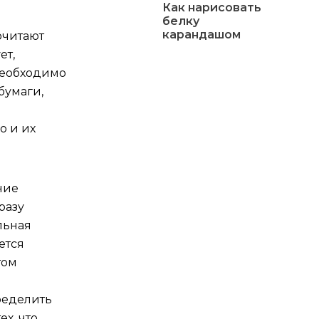
Как нарисовать
белку
карандашом
очитают
ет,
необходимо
бумаги,
о и их
ние
разу
льная
ется
том
ределить
х, что