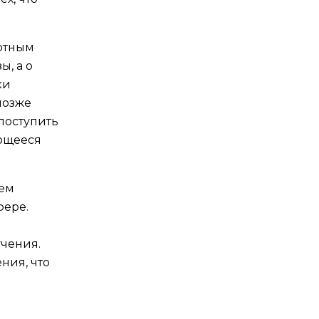
мотным
, а о
ки
позже
поступить
еющееся
ием
фере.
чения.
ния, что