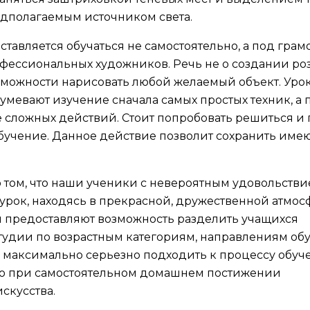
едполагаемым источником света.
тавляется обучаться не самостоятельно, а под гра
ессиональных художников. Речь не о создании розы
можности нарисовать любой желаемый объект. Уро
мевают изучение сначала самых простых техник, а 
 сложных действий. Стоит попробовать решиться и 
обучение. Данное действие позволит сохранить им
о том, что наши ученики с невероятным удовольств
рок, находясь в прекрасной, дружественной атмос
 предоставляют возможность разделить учащихся
тудии по возрастным категориям, направлениям обу
 максимально серьезно подходить к процессу обуче
о при самостоятельном домашнем постижении
скусства.