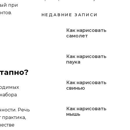
дый при
нтов.
НЕДАВНИЕ ЗАПИСИ
Как нарисовать
самолет
Как нарисовать
паука
этапно?
Как нарисовать
ходимых
свинью
 набора
Как нарисовать
ности. Речь
мышь
 практика,
честве