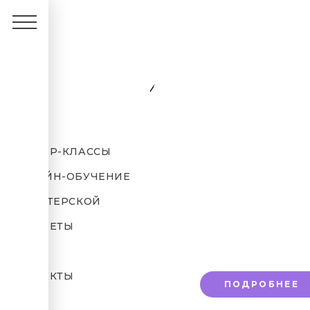
Как р
МАСТЕР-КЛАССЫ
ГЛАВНАЯ
БЛО
ОНЛАЙН-ОБУЧЕНИЕ
В МАСТЕРСКОЙ
Приглашае
ПОРТРЕТЫ
Первое за
БЛОГ
КОНТАКТЫ
ПОДРОБНЕЕ