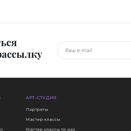
ься
рассылку
»
АРТ-СТУДИЯ
Портреты
Мастер-классы
ru
Мастер классы по изо