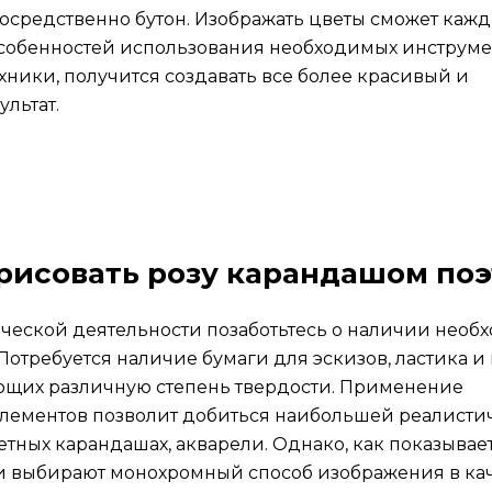
посредственно бутон. Изображать цветы сможет каж
особенностей использования необходимых инструме
хники, получится создавать все более красивый и
льтат.
 рисовать розу карандашом по
ической деятельности позаботьтесь о наличии необ
отребуется наличие бумаги для эскизов, ластика и
щих различную степень твердости. Применение
лементов позволит добиться наибольшей реалистич
ветных карандашах, акварели. Однако, как показывает
 выбирают монохромный способ изображения в ка