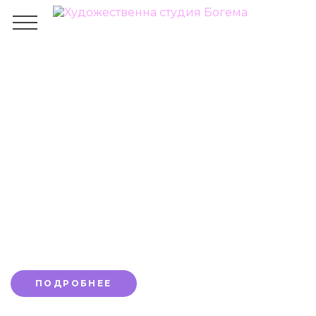
Как нарисовать замок
карандашом
ГЛАВНАЯ
БЛОГ
ОБЩЕЕ
КАК НАРИСОВАТЬ ЗАМОК КАРАНДАШОМ
Приглашаем на наши онлайн-курсы.
Первое занятие бесплатно до конца
месяца со скидкой 10%
ПОДРОБНЕЕ