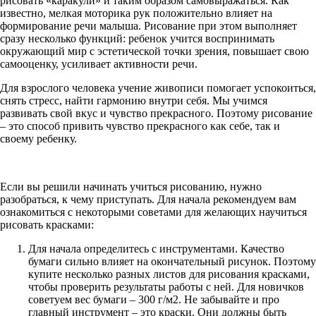
рисовать «каракули» и таким образом самовыражаться. Как
известно, мелкая моторика рук положительно влияет на
формирование речи малыша. Рисование при этом выполняет
сразу несколько функций: ребенок учится воспринимать
окружающий мир с эстетической точки зрения, повышает свою
самооценку, усиливает активности речи.
Для взрослого человека учение живописи помогает успокоиться,
снять стресс, найти гармонию внутри себя. Мы учимся
развивать свой вкус и чувство прекрасного. Поэтому рисование
– это способ привить чувство прекрасного как себе, так и
своему ребенку.
Если вы решили начинать учиться рисованию, нужно
разобраться, к чему приступать. Для начала рекомендуем вам
ознакомиться с некоторыми советами для желающих научиться
рисовать красками:
Для начала определитесь с инструментами. Качество
бумаги сильно влияет на окончательный рисунок. Поэтому
купите несколько разных листов для рисования красками,
чтобы проверить результаты работы с ней. Для новичков
советуем вес бумаги – 300 г/м2. Не забывайте и про
главный инструмент – это краски. Они должны быть