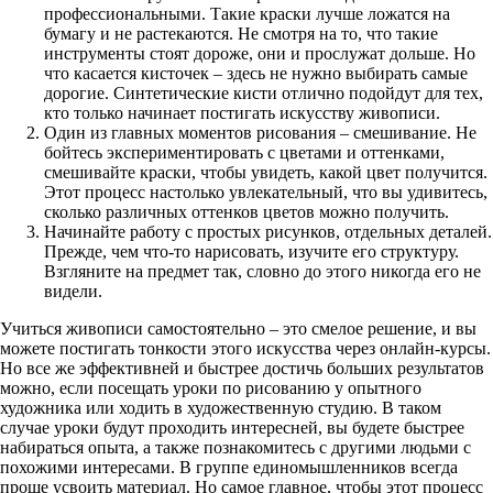
профессиональными. Такие краски лучше ложатся на
бумагу и не растекаются. Не смотря на то, что такие
инструменты стоят дороже, они и прослужат дольше. Но
что касается кисточек – здесь не нужно выбирать самые
дорогие. Синтетические кисти отлично подойдут для тех,
кто только начинает постигать искусству живописи.
Один из главных моментов рисования – смешивание. Не
бойтесь экспериментировать с цветами и оттенками,
смешивайте краски, чтобы увидеть, какой цвет получится.
Этот процесс настолько увлекательный, что вы удивитесь,
сколько различных оттенков цветов можно получить.
Начинайте работу с простых рисунков, отдельных деталей.
Прежде, чем что-то нарисовать, изучите его структуру.
Взгляните на предмет так, словно до этого никогда его не
видели.
Учиться живописи самостоятельно – это смелое решение, и вы
можете постигать тонкости этого искусства через онлайн-курсы.
Но все же эффективней и быстрее достичь больших результатов
можно, если посещать уроки по рисованию у опытного
художника или ходить в художественную студию. В таком
случае уроки будут проходить интересней, вы будете быстрее
набираться опыта, а также познакомитесь с другими людьми с
похожими интересами. В группе единомышленников всегда
проще усвоить материал. Но самое главное, чтобы этот процесс