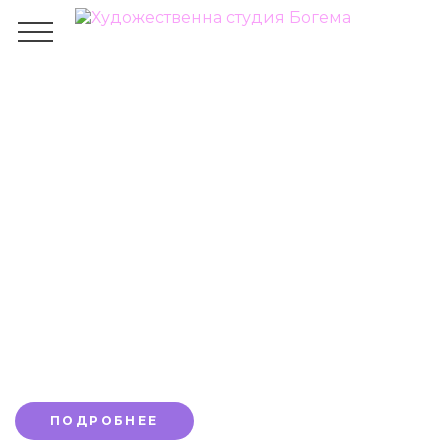
10 советов по рисованию
цветными карандашами
ГЛАВНАЯ
БЛОГ
ОБЩЕЕ
10 СОВЕТОВ ПО РИСОВАНИЮ ЦВЕТНЫМИ
КАРАНДАШАМИ
Приглашаем на наши онлайн-курсы.
Первое занятие бесплатно до конца
месяца со скидкой 10%
ПОДРОБНЕЕ